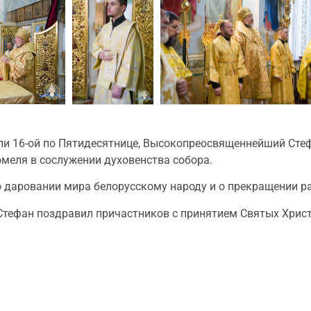
ели 16-ой по Пятидесятнице, Высокопреосвященнейший Сте
меля в сослужении духовенства собора.
о даровании мира белорусскому народу и о прекращении р
ефан поздравил причастников с принятием Святых Христ