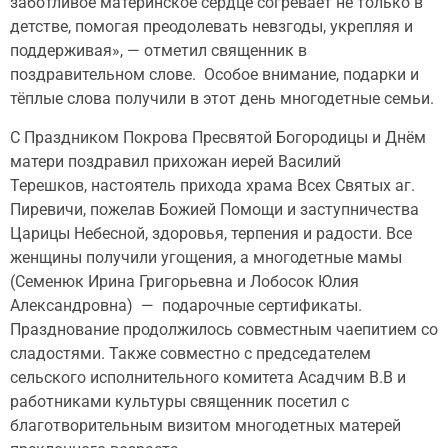
заботливое материнское сердце согревает не только в
детстве, помогая преодолевать невзгоды, укрепляя и
поддерживая», — отметил священник в
поздравительном слове. Особое внимание, подарки и
тёплые слова получили в этот день многодетные семьи.
С Праздником Покрова Пресвятой Богородицы и Днём
матери поздравил прихожан иерей Василий
Терешков, настоятель прихода храма Всех Святых аг.
Пиревичи, пожелав Божией Помощи и заступничества
Царицы Небесной, здоровья, терпения и радости. Все
женщины получили угощения, а многодетные мамы
(Семенюк Ирина Григорьевна и Лобосок Юлия
Александровна) — подарочные сертификаты.
Празднование продолжилось совместным чаепитием со
сладостями. Также совместно с председателем
сельского исполнительного комитета Асадчим В.В и
работниками культуры священник посетил с
благотворительным визитом многодетных матерей