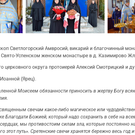
ископ Светлогорский Амвросий, викарий и благочинный мон
 Свято-Успенском женском монастыре в д. Казимирово Жл
 церковного округа протоиерей Алексий Смотрицкий и ду
Иоанной (Ярец).
ленной Моисеем обязанности приносить в жертву Богу всяко
лия.
священным свечам какое-либо магическое или чудодействен
е Благодати Божией, который надо сохранить в себе на всем
сердцах, мы противостоим силам зла, которые постоянно на
го этот путь». Сретенские свечи хранятся бережно весь год