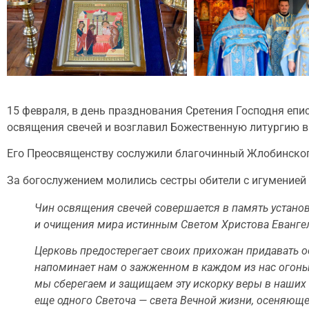
15 февраля, в день празднования Сретения Господня еп
освящения свечей и возглавил Божественную литургию в
Его Преосвященству сослужили благочинный Жлобинского
За богослужением молились сестры обители с игуменией 
Чин освящения свечей совершается в память установ
и очищения мира истинным Светом Христова Еванге
Церковь предостерегает своих прихожан придавать о
напоминает нам о зажженном в каждом из нас огоньк
мы сберегаем и защищаем эту искорку веры в наших 
еще одного Светоча — света Вечной жизни, осеняюще