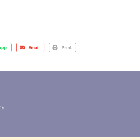
App
Email
Print
ль