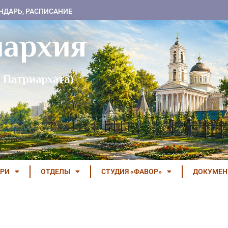
НДАРЬ, РАСПИСАНИЕ
пархия
 Патриархата)
РИ
ОТДЕЛЫ
СТУДИЯ «ФАВОР»
ДОКУМЕ