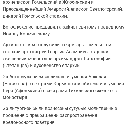
архиепископ Гомельский и Жлобинский и
Преосвященнейший Амвросий, епископ Светлогорский,
викарий Гомельской епархии.
Богослужение предварял акафист святому праведному
Иоанну Кормянскому.
Архипастырям сослужили: секретарь Гомельской
епархии протоиерей Георгий Алампиев, старший
священник монастыря архимандрит Варсонофий
(Степанцов) и духовенство епархии.
За богослужением молились игумения Архелая
(Новикова) с сестрами Кормянской обители и игумения
Вера (Афонькина) с сестрами Тихвинского женского
монастыря.
За литургией были вознесены сугубые молитвенные
прошения о прекращении распространения
вредоносного поветрия.