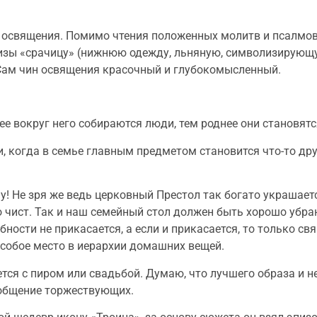
 освящения. Помимо чтения положенных молитв и псалмов
 ризы «срачицу» (нижнюю одежду, льняную, символизирующ
Сам чин освящения красочный и глубокомысленный.
ее вокруг него собираются люди, тем роднее они становятс
, когда в семье главным предметом становится что-то друг
! Не зря же ведь церковный Престол так богато украшаетс
 чист. Так и наш семейный стол должен быть хорошо убра
бности не прикасается, а если и прикасается, то только с
особое место в иерархии домашних вещей.
тся с пиром или свадьбой. Думаю, что лучшего образа и 
 общение торжествующих.