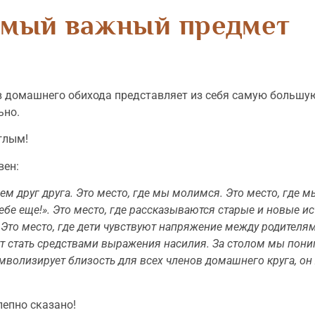
мый важный предмет
ов домашнего обихода представляет из себя самую большую
ьно.
глым!
вен:
ем друг друга. Это место, где мы молимся. Это место, где м
ебе еще!». Это место, где рассказываются старые и новые ис
. Это место, где дети чувствуют напряжение между родителям
гут стать средствами выражения насилия. За сто­лом мы пон
мволизирует близость для всех членов до­машнего круга, он
лепно сказано!