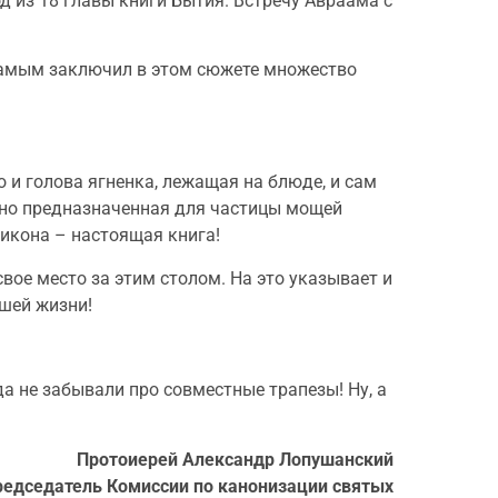
д из 18 главы книги Бытия. Встречу Авраама с
 самым заключил в этом сюжете множество
 и голова ягненка, лежащая на блюде, и сам
льно предназначенная для частицы мощей
о икона – настоящая книга!
вое место за этим столом. На это указывает и
ашей жизни!
да не забывали про совместные трапезы! Ну, а
Протоиерей Александр Лопушанский
редседатель Комиссии по канонизации святых