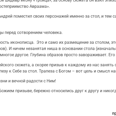
ой шедевр икону «Троица», за основу сюжета он взял эпизо
Гостеприимство Авраама».
ндрей поместил своих персонажей именно за стол, и тем
цы перед сотворением человека.
ость иконописца. Это и само их размещение за столом, это
лов). И ничем незанятая ниша в основании стола (изнача
 многое другое. Глубина образов просто завораживает. Ег
йского сюжета, а скорее призыв к каждому из нас занять с
езу к Себе за стол. Трапеза с Богом – вот цель и смысл н
зни и вечной радости с Ним!
Божием призыве, бережно относились друг к другу и никог
п