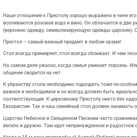
Наше отношение к Престолу хорошо выражено в чине его
возливаются розовая вода и вино. Он облачается в две
(верхнюю одежду, символизирующую одежды царские). 
Престол – самый важный предмет в любом храме!
Стол всегда примиряет, стол всегда сближает. И чем тесн
На самом деле ужасно, когда семья ужинает порознь. Или
общение сводится на нет.
К убранству стола необходимо подходить тоже по-особому
важное и необходимое и он всегда должен быть идеально
соответствующее. К церковному Престолу никто без надо
Евхаристии. Так и наш семейный стол должен занимать 
Царство Небесное в Священном Писании часто сравнивае
весело и дружно. Там идет непринужденное и радостное