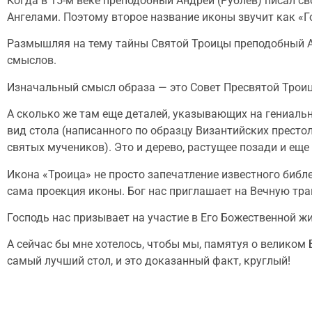
Когда в 15-м веке преподобный Андрей (Рублев) писал св
Ангелами. Поэтому второе название иконы звучит как «
Размышляя на тему тайны Святой Троицы преподобный А
смыслов.
Изначальный смысл образа — это Совет Пресвятой Трои
А сколько же там еще деталей, указывающих на гениальн
вид стола (написанного по образцу Византийских престо
святых мучеников). Это и дерево, растущее позади и еще
Икона «Троица» не просто запечатление известного библе
сама проекция иконы. Бог нас приглашает на Вечную трап
Господь нас призывает на участие в Его Божественной жи
А сейчас бы мне хотелось, чтобы мы, памятуя о великом 
самый лучший стол, и это доказанный факт, круглый!