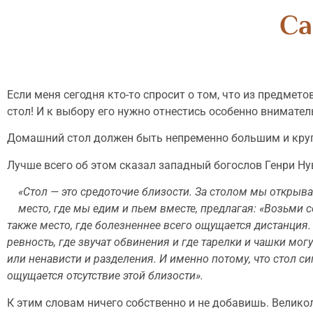
Са
Если меня сегодня кто-то спросит о том, что из предмет
стол! И к выбору его нужно отнестись особенно внимател
Домашний стол должен быть непременно большим и кру
Лучше всего об этом сказал западный богослов Генри Ну
«Стол — это средоточие близости. За столом мы от­крыва
место, где мы едим и пьем вместе, предлагая: «Возь­ми с
также место, где болезненнее всего ощущается дистан­ция
ревность, где звучат обвинения и где тарелки и чаш­ки мо
или ненависти и разделения. И именно потому, что стол си
ощущается отсутствие этой близости».
К этим словам ничего собственно и не добавишь. Велико