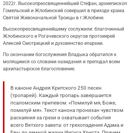
2022г. Высокопреосвященнейший Стефан, архиепископ
Гомельский и Жлобинский совершил в приходе храма
Святой Живоначальной Троицы в г.Жлобине.
Высокопреосвященнейшему сослужили: благочинный
Жлобинского и Рогачевского округов протоиерей
Алексей Смотрицкий и духовенство епархии.
По окончании богослужения Владыка обратился к
молящимся со словами назидания и преподал всем
архипастырское благословение.
В каноне Андрея Критского 250 песен
(тропарей). Каждый тропарь завершается
псаломским припевом: «Помилуй мя, Боже,
помилуй мя». Текст канона пронизан чувством
раскаяния за грехи и охватывает события
всего Ветхого завета: от грехопадения Адама и
Евы до земной жизни Иисуса Христа. Причем