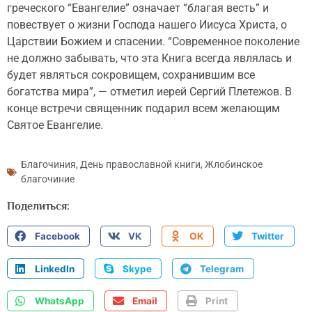
греческого “Евангелие” означает “благая весть” и
повествует о жизни Господа нашего Иисуса Христа, о
Царствии Божием и спасении. “Современное поколение
не должно забывать, что эта Книга всегда являлась и
будет являться сокровищем, сохранившим все
богатства мира”, — отметил иерей Сергий Плетежов. В
конце встречи священник подарил всем желающим
Святое Евангелие.
Благочиния
,
День православной книги
,
Жлобинское
благочиние
Поделиться:
Facebook
VK
OK
Twitter
LinkedIn
Skype
Telegram
WhatsApp
Email
Print