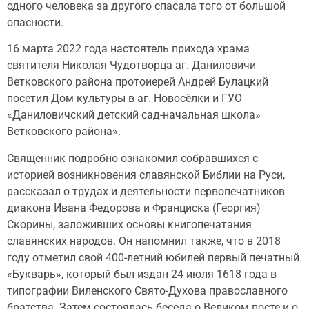
одного человека за другого спасала того от большой
опасности.
16 марта 2022 года настоятель прихода храма
святителя Николая Чудотворца аг. Даниловичи
Ветковского района протоиерей Андрей Булацкий
посетил Дом культуры в аг. Новосёлки и ГУО
«Даниловичский детский сад-начальная школа»
Ветковского района».
Священник подробно ознакомил собравшихся с
историей возникновения славянской Библии на Руси,
рассказал о трудах и деятельности первопечатников
диакона Ивана Федорова и Франциска (Георгия)
Скорины, заложивших основы книгопечатания
славянских народов. Он напомнил также, что в 2018
году отметил свой 400-летний юбилей первый печатный
«Букварь», который был издан 24 июля 1618 года в
типографии Виленского Свято-Духова православного
братства. Затем состоялась беседа о Великом посте и о