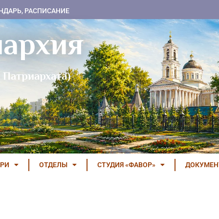
НДАРЬ, РАСПИСАНИЕ
пархия
 Патриархата)
РИ
ОТДЕЛЫ
СТУДИЯ «ФАВОР»
ДОКУМЕ