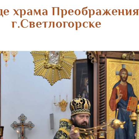
де храма Преображения
г.Светлогорске