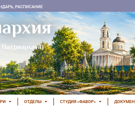
НДАРЬ, РАСПИСАНИЕ
пархия
 Патриархата)
РИ
ОТДЕЛЫ
СТУДИЯ «ФАВОР»
ДОКУМЕ