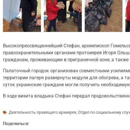
Высокопреосвященнейший Стефан, архиепископ Гомельск
правоохранительными органами протоиерея Игоря Ольша
гражданам, проживающим в приграничной зоне, а также 
Палаточный городок организован совместными усилиями
территории лагеря развернуты модули для обогрева, а т
суток украинские граждане могли получить необходиму
В ходе визита владыка Стефан передал продовольствен
Деятельность правящего архиерея
,
Отдел по социальному слу
Поделиться: