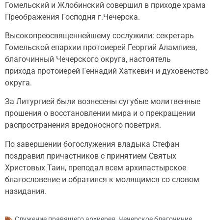
Гомельский и Жлобинский совершил в приходе храма
Преображения Господня г.Чечерска.
Высокопреосвященнейшему сослужили: секретарь
Гомельской епархии протоиерей Георгий Алампиев,
благочинный Чечерского округа, настоятель
прихода протоиерей Геннадий Хаткевич и духовенство
округа.
За Литургией были вознесены сугубые молитвенные
прошения о восстановлении мира и о прекращении
распространения вредоносного поветрия.
По завершении богослужения владыка Стефан
поздравил причастников с принятием Святых
Христовых Таин, преподал всем архипастырское
благословение и обратился к молящимся со словом
назидания.
Служение правящего архиерея
,
Чечерское благочиние