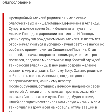
благословение.
Преподобный Алексий родился в Риме в семье
благочестивых и нищелюбивых Евфимиана и Аглаиды.
Супруги долгое время были бездетны и неустанно
молили Господа о даровании потомства. И Господь
утешил супругов рождением сына Алексия. В шесть лет
отрок начал учиться и успешно изучал светские науки, но
особенно прилежно читал Священное Писание. Став
юношей, он начал подражать своим родителям: строго
постился, раздавал милостыню и под богатой одеждой
тайно носил власяницу. В нем рано созрело желание
оставить мир и служить Единому Богу. Однако родители
собирались женить Алексия и, когда он достиг
совершеннолетия, нашли ему невесту.
После обручения, оставшись вечером наедине со своей
невестой, Алексий снял с пальца перстень, отдал ей и
сказал: «Сохрани это, и пусть Господь будет с нами,
Своей благодатью устраивая нам новую жизнь». А сам
тайно ушел из дому и сел на корабль, отплывавший в