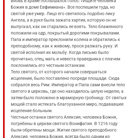
вновь в храме послышался голос: «Ищите человека
Божия в доме Евфимиана». Все поспешили туда, но
святой уже умер. Лицо его светилось подобно лику
Ангела, а в руке была зажата хартия, которую он не
выпускал, как ни старались ее взять. Тело блаженного
положили на одр, покрытый дорогими покрывалами.
Папа и император преклонили колена и обратились к
преподобному, как к живому, прося разжать руку. И
святой исполнил их мольбу. Когда письмо было
прочитано, отец, мать и невеста праведника с плачем
поклонились его честным останкам.
Тело святого, от которого начали совершаться
исцеления, было поставлено посреди площади. Сюда
собрался весь Рим. Император и Папа сами внесли тело
святого в церковь, где оно находилось целую неделю, а
затем было положено в мраморную гробницу. От святых
мощей стало истекать благоуханное миро, подававшее
исцеление больным.
Честные останки святого Алексия, человека Божня,
погребены в церкви святого Вонифатия. В 1216 году
были обретены мощи. Житие святого преподобного
Алексия, человека Божия, всегда было одним из