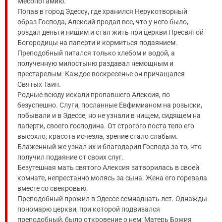
Месопотамию.
Попав в город Эдессу, где хранился Нерукотворный
образ Господа, Алексий продал все, что у него было,
роздал деньги нищим и стал жить при церкви Пресвятой
Богородицы на паперти и кормиться подаянием.
Преподобный питался только хлебом и водой, а
полученную милостыню раздавал немощным и
престарелым. Каждое воскресенье он причащался
Святых Таин.
Родные всюду искали пропавшего Алексия, по
безуспешно. Слуги, посланные Евфимианом на розыски,
побывали и в Эдессе, но не узнали в нищем, сидящем на
паперти, своего господина. От строгого поста тело его
высохло, красота исчезла, зрение стало слабым.
Блаженный же узнал их и благодарил Господа за то, что
получил подаяние от своих слуг.
Безутешная мать святого Алексия затворилась в своей
комнате, непрестанно молясь за сына. Жена его горевала
вместе со свекровью.
Преподобный прожил в Эдессе семнадцать лет. Однажды
пономарю церкви, при которой подвизался
преподобный, было откровение о нем: Матерь Божия