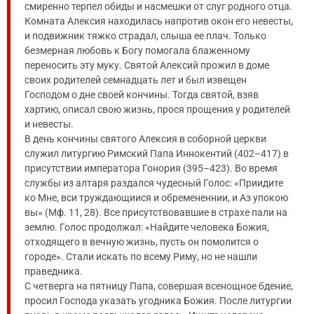
смиренно терпел обиды и насмешки от слуг родного отца.
Комната Алексия находилась напротив окон его невесты,
и подвижник тяжко страдал, слыша ее плач. Только
безмерная любовь к Богу помогала блаженному
переносить эту муку. Святой Алексий прожил в доме
своих родителей семнадцать лет и был извещен
Господом о дне своей кончины. Тогда святой, взяв
хартию, описал свою жизнь, прося прощения у родителей
и невесты.
В день кончины святого Алексия в соборной церкви
служил литургию Римский Папа Иннокентий (402–417) в
присутствии императора Гонория (395–423). Во время
службы из алтаря раздался чудесный Голос: «Приидите
ко Мне, вси труждающиися и обремененнии, и Аз упокою
вы» (Мф. 11, 28). Все присутствовавшие в страхе пали на
землю. Голос продолжал: «Найдите человека Божия,
отходящего в вечную жизнь, пусть он помолится о
городе». Стали искать по всему Риму, но не нашли
праведника.
С четверга на пятницу Папа, совершая всенощное бдение,
просил Господа указать угодника Божия. После литургии