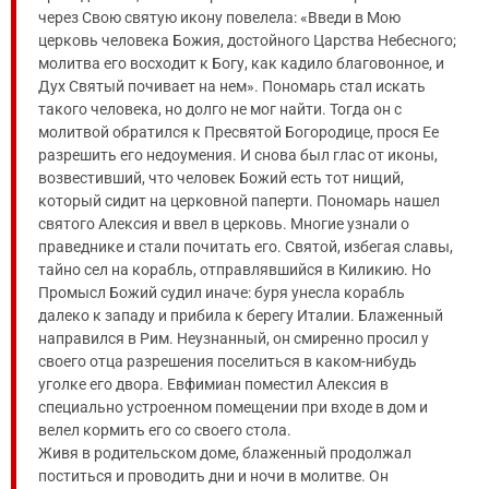
через Свою святую икону повелела: «Введи в Мою
церковь человека Божия, достойного Царства Небесного;
молитва его восходит к Богу, как кадило благовонное, и
Дух Святый почивает на нем». Пономарь стал искать
такого человека, но долго не мог найти. Тогда он с
молитвой обратился к Пресвятой Богородице, прося Ее
разрешить его недоумения. И снова был глас от иконы,
возвестивший, что человек Божий есть тот нищий,
который сидит на церковной паперти. Пономарь нашел
святого Алексия и ввел в церковь. Многие узнали о
праведнике и стали почитать его. Святой, избегая славы,
тайно сел на корабль, отправлявшийся в Киликию. Но
Промысл Божий судил иначе: буря унесла корабль
далеко к западу и прибила к берегу Италии. Блаженный
направился в Рим. Неузнанный, он смиренно просил у
своего отца разрешения поселиться в каком-нибудь
уголке его двора. Евфимиан поместил Алексия в
специально устроенном помещении при входе в дом и
велел кормить его со своего стола.
Живя в родительском доме, блаженный продолжал
поститься и проводить дни и ночи в молитве. Он