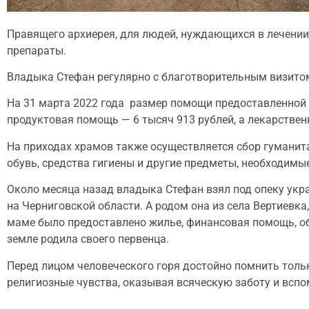
Правящего архиерея, для людей, нуждающихся в лечении
препараты.
Владыка Стефан регулярно с благотворительным визито
На 31 марта 2022 года размер помощи предоставленной 
продуктовая помощь — 6 тысяч 913 рублей, а лекарствен
На приходах храмов также осуществляется сбор гуман
обувь, средства гигиены и другие предметы, необходимы
Около месяца назад владыка Стефан взял под опеку ук
на Черниговской области. А родом она из села Вертиевк
маме было предоставлено жилье, финансовая помощь, о
земле родила своего первенца.
Перед лицом человеческого горя достойно помнить тольк
религиозные чувства, оказывая всяческую заботу и всп