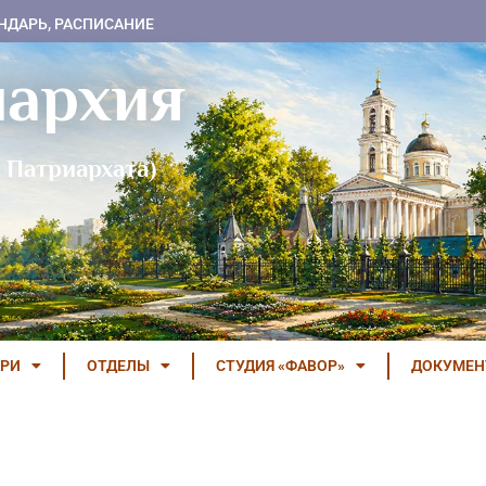
НДАРЬ, РАСПИСАНИЕ
пархия
 Патриархата)
РИ
ОТДЕЛЫ
СТУДИЯ «ФАВОР»
ДОКУМЕ