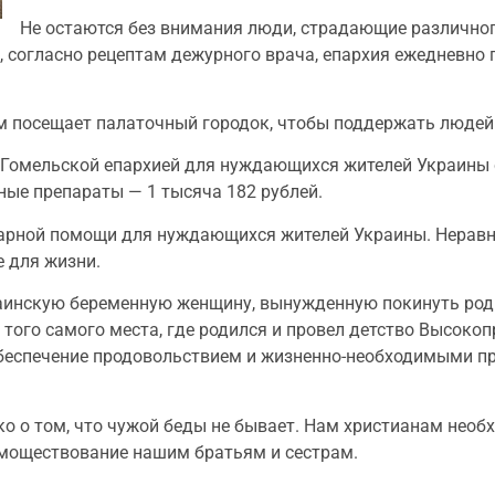
Не остаются без внимания люди, страдающие различно
, согласно рецептам дежурного врача, епархия ежедневно
м посещает палаточный городок, чтобы поддержать людей
Гомельской епархией для нуждающихся жителей Украины со
ные препараты — 1 тысяча 182 рублей.
итарной помощи для нуждающихся жителей Украины. Нера
е для жизни.
раинскую беременную женщину, вынужденную покинуть родн
а, того самого места, где родился и провел детство Высо
беспечение продовольствием и жизненно-необходимыми п
о о том, что чужой беды не бывает. Нам христианам необ
омоществование нашим братьям и сестрам.