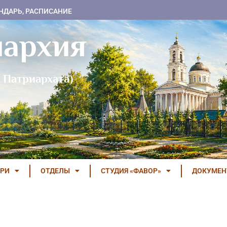
НДАРЬ, РАСПИСАНИЕ
пархия
 Патриархата)
РИ
ОТДЕЛЫ
СТУДИЯ «ФАВОР»
ДОКУМЕ