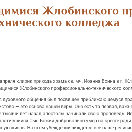
ащимися Жлобинского 
ехнического колледжа
 апреля клирик прихода храма св. мч. Иоанна Воина в г. Ж
ащимися Жлобинского профессионально-технического кол
с духовного общения был посвящён приближающемуся празд
истово — это основа нашей веры. Оно есть та первая, важ
е тысячи лет назад апостолы начинали свою проповедь. Ие
плотившийся Сын Божий добровольно умер на кресте ради 
чную жизнь. На этом убеждении зиждется всё наше религио