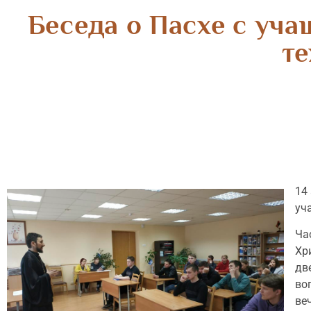
Беседа о Пасхе с уч
т
14
уч
Ча
Хр
дв
во
ве