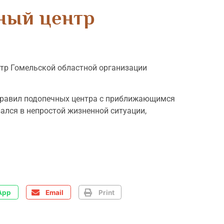
ный центр
нтр Гомельской областной организации
здравил подопечных центра с приближающимся
зался в непростой жизненной ситуации,
App
Email
Print