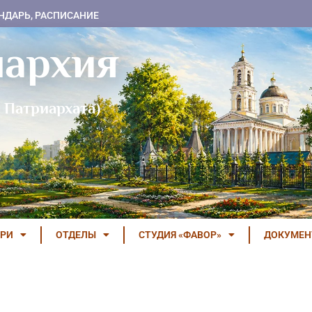
НДАРЬ, РАСПИСАНИЕ
пархия
 Патриархата)
РИ
ОТДЕЛЫ
СТУДИЯ «ФАВОР»
ДОКУМЕ