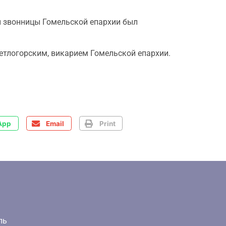
й звонницы Гомельской епархии был
етлогорским, викарием Гомельской епархии.
App
Email
Print
ль