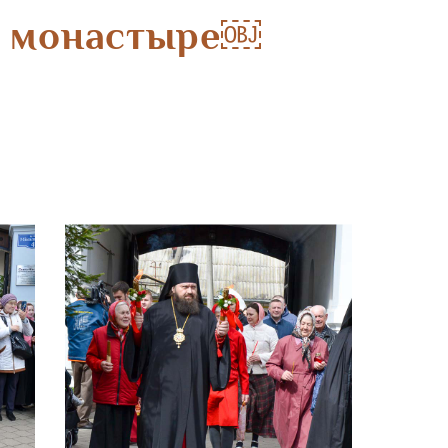
ом монастыре￼