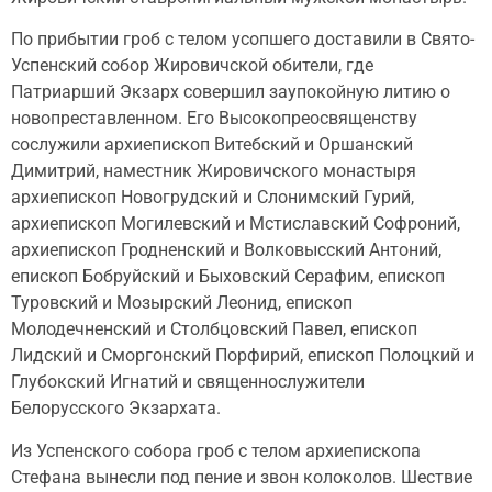
По прибытии гроб с телом усопшего доставили в Свято-
Успенский собор Жировичской обители, где
Патриарший Экзарх совершил заупокойную литию о
новопреставленном. Его Высокопреосвященству
сослужили архиепископ Витебский и Оршанский
Димитрий, наместник Жировичского монастыря
архиепископ Новогрудский и Слонимский Гурий,
архиепископ Могилевский и Мстиславский Софроний,
архиепископ Гродненский и Волковысский Антоний,
епископ Бобруйский и Быховский Серафим, епископ
Туровский и Мозырский Леонид, епископ
Молодечненский и Столбцовский Павел, епископ
Лидский и Сморгонский Порфирий, епископ Полоцкий и
Глубокский Игнатий и священнослужители
Белорусского Экзархата.
Из Успенского собора гроб с телом архиепископа
Стефана вынесли под пение и звон колоколов. Шествие