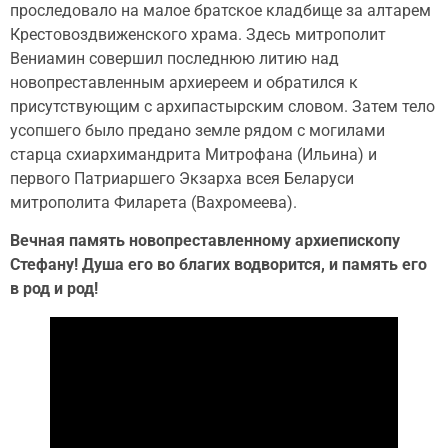
проследовало на малое братское кладбище за алтарем
Крестовоздвиженского храма. Здесь митрополит
Вениамин совершил последнюю литию над
новопреставленным архиереем и обратился к
присутствующим с архипастырским словом. Затем тело
усопшего было предано земле рядом с могилами
старца схиархимандрита Митрофана (Ильина) и
первого Патриаршего Экзарха всея Беларуси
митрополита Филарета (Вахромеева).
Вечная память новопреставленному архиепископу
Стефану! Душа его во благих водворится, и память его
в род и род!