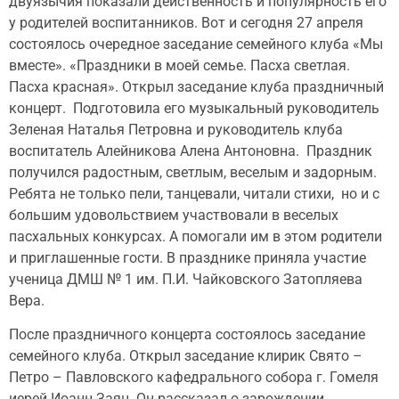
двуязычия показали действенность и популярность его
у родителей воспитанников. Вот и сегодня 27 апреля
состоялось очередное заседание семейного клуба «Мы
вместе». «Праздники в моей семье. Пасха светлая.
Пасха красная». Открыл заседание клуба праздничный
концерт. Подготовила его музыкальный руководитель
Зеленая Наталья Петровна и руководитель клуба
воспитатель Алейникова Алена Антоновна. Праздник
получился радостным, светлым, веселым и задорным.
Ребята не только пели, танцевали, читали стихи, но и с
большим удовольствием участвовали в веселых
пасхальных конкурсах. А помогали им в этом родители
и приглашенные гости. В празднике приняла участие
ученица ДМШ № 1 им. П.И. Чайковского Затопляева
Вера.
После праздничного концерта состоялось заседание
семейного клуба. Открыл заседание клирик Свято –
Петро – Павловского кафедрального собора г. Гомеля
иерей Иоанн Заяц. Он рассказал о зарождении