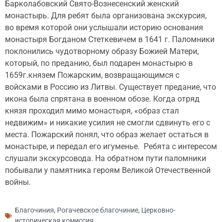
Барколабовский Свято-Вознесенский женский
монастырь. Для ребят была организована экскурсия,
во время которой они услышали историю основания
монастыря Богданом Стеткевичем в 1641 г. Паломники
поклонились чудотворному образу Божией Матери,
который, по преданию, был подарен монастырю в
1659г.князем Пожарским, возвращающимся с
войсками в Россию из Литвы. Существует предание, что
икона была спрятана в военном обозе. Когда отряд
князя проходил мимо монастыря, «образ стал
недвижим» и никакие усилия не смогли сдвинуть его с
места. Пожарский понял, что образ желает остаться в
монастыре, и передал его игуменье. Ребята с интересом
слушали экскурсовода. На обратном пути паломники
побывали у памятника героям Великой Отечественной
войны.
Благочиния
,
Рогачевское благочиние
,
Церковно-
историческая комиссия