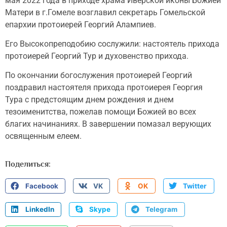
мая 2022 года в приходе храма Иверской иконы Божией
Матери в г.Гомеле возглавил секретарь Гомельской
епархии протоиерей Георгий Алампиев.
Его Высокопреподобию сослужили: настоятель прихода
протоиерей Георгий Тур и духовенство прихода.
По окончании богослужения протоиерей Георгий
поздравил настоятеля прихода протоиерея Георгия
Тура с предстоящим днем рождения и днем
тезоименитства, пожелав помощи Божией во всех
благих начинаниях. В завершении помазал верующих
освященным елеем.
Поделиться:
Facebook
VK
OK
Twitter
LinkedIn
Skype
Telegram