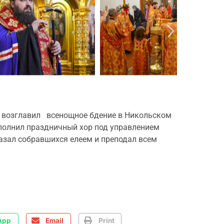
ии, возглавил всенощное бдение в Никольском
полнил праздничный хор под управлением
азал собравшихся елеем и преподал всем
App
Email
Print