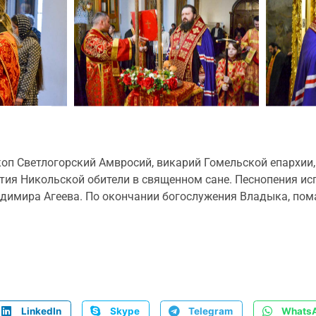
пископ Светлогорский Амвросий, викарий Гомельской епарх
тия Никольской обители в священном сане. Песнопения ис
димира Агеева. По окончании богослужения Владыка, пом
LinkedIn
Skype
Telegram
Whats