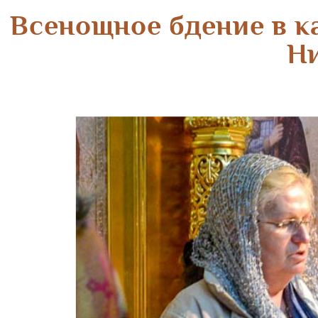
Всенощное бдение в к
Н