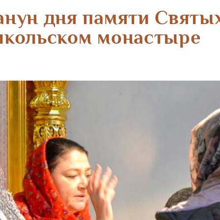
анун дня памяти Святы
икольском монастыре