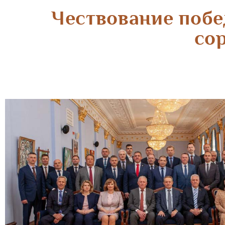
Чествование побе
сор