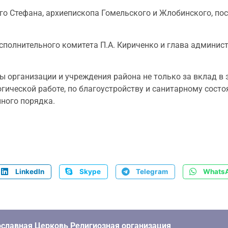
о Стефана, архиепископа Гомельского и Жлобинского, по
сполнительного комитета П.А. Кириченко и глава админи
 организации и учреждения района не только за вклад в э
огической работе, по благоустройству и санитарному сост
нного порядка.
LinkedIn
Skype
Telegram
Whats
славная Церковь Религиозная организация