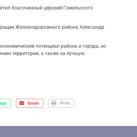
сетил благочинный церквей Гомельского
страции Железнодорожного района Александр
кономический потенциал района и города, но
оянию территории, а также за лучшую
App
Email
Print