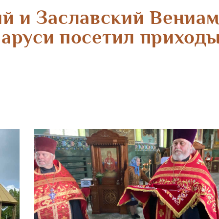
й и Заславский Вениам
ларуси посетил приход