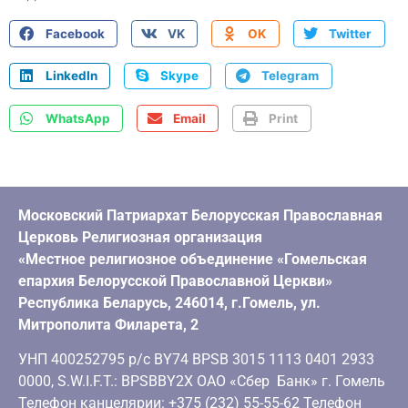
Facebook
VK
OK
Twitter
LinkedIn
Skype
Telegram
WhatsApp
Email
Print
Московский Патриархат Белорусская Православная
Церковь Религиозная организация
«Местное религиозное объединение «Гомельская
епархия Белорусской Православной Церкви»
Республика Беларусь, 246014, г.Гомель, ул.
Митрополита Филарета, 2
УНП 400252795 р/с BY74 BPSB 3015 1113 0401 2933
0000, S.W.I.F.T.: BPSBBY2X ОАО «Сбер Банк» г. Гомель
Телефон канцелярии: +375 (232) 55-55-62 Телефон