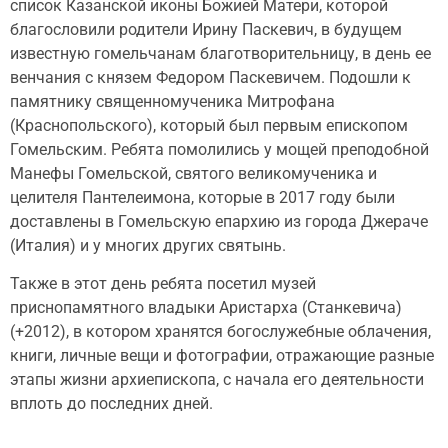
список Казанской иконы Божией Матери, которой
благословили родители Ирину Паскевич, в будущем
известную гомельчанам благотворительницу, в день ее
венчания с князем Федором Паскевичем. Подошли к
памятнику священномученика Митрофана
(Краснопольского), который был первым епископом
Гомельским. Ребята помолились у мощей преподобной
Манефы Гомельской, святого великомученика и
целителя Пантелеимона, которые в 2017 году были
доставлены в Гомельскую епархию из города Джераче
(Италия) и у многих других святынь.
Также в этот день ребята посетил музей
приснопамятного владыки Аристарха (Станкевича)
(+2012), в котором хранятся богослужебные облачения,
книги, личные вещи и фотографии, отражающие разные
этапы жизни архиепископа, с начала его деятельности
вплоть до последних дней.