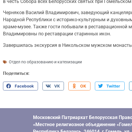
в честь Собора всех Белорусских святых при Гомельско
Черняков Василий Владимирович, заведующий канцелярие
Народной Республики с историко-культурным и духовны
храме-музее. Также гости побывали в реставрационной 
Владимировны по реставрации старинных икон.
Завершилась экскурсия в Никольском мужском монастыре,
Отдел по образованию и катехизации
Поделиться:
Facebook
VK
OK
Twitter
Московский Патриархат Белорусская Право
«Местное религиозное объединение «Гомел
Республика Беларусь, 246014, г.Гомель, ул