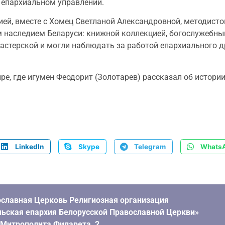
м епархиальном управлении.
й, вместе с Хомец Светланой Александровной, методисто
м наследием Беларуси: книжной коллекцией, богослужебн
мастерской и могли наблюдать за работой епархиального 
 где игумен Феодорит (Золотарев) рассказал об истории 
LinkedIn
Skype
Telegram
Whats
славная Церковь Религиозная организация
ьская епархия Белорусской Православной Церкви»
. Митрополита Филарета, 2