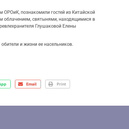
м ОРОиК, познакомили гостей из Китайской
ым облачением, святынями, находящимися в
древлехранителя Глушаковой Елены
обители и жизни ее насельников.
App
Email
Print