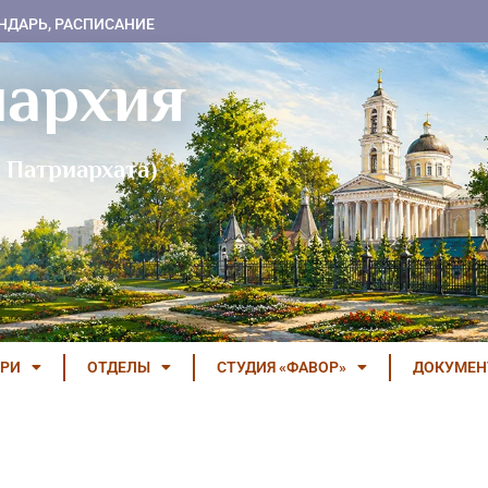
НДАРЬ, РАСПИСАНИЕ
пархия
 Патриархата)
РИ
ОТДЕЛЫ
СТУДИЯ «ФАВОР»
ДОКУМЕ