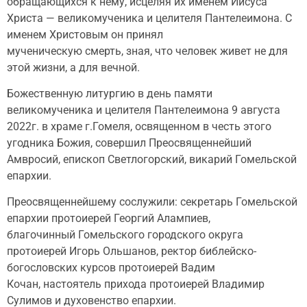
обращающихся к нему, исцеляя их именем Иисуса
Христа — великомученика и целителя Пантелеимона. С
именем Христовым он принял
мученическую смерть, зная, что человек живет не для
этой жизни, а для вечной.
Божественную литургию в день памяти
великомученика и целителя Пантелеимона 9 августа
2022г. в храме г.Гомеля, освященном в честь этого
угодника Божия, совершил Преосвященнейший
Амвросий, епископ Светлогорский, викарий Гомельской
епархии.
Преосвященнейшему сослужили: секретарь Гомельской
епархии протоиерей Георгий Алампиев,
благочинный Гомельского городского округа
протоиерей Игорь Ольшанов, ректор библейско-
богословских курсов протоиерей Вадим
Кочан, настоятель прихода протоиерей Владимир
Сулимов и духовенство епархии.