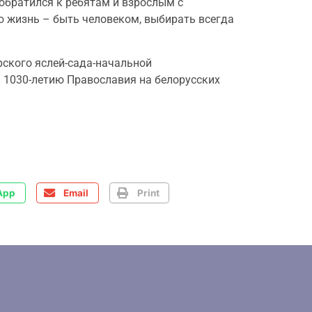
обратился к ребятам и взрослым с
ю жизнь – быть человеком, выбирать всегда
рского яслей-сада-начальной
 1030-летию Православия на белорусских
App
Email
Print