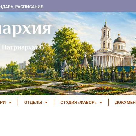
НДАРЬ, РАСПИСАНИЕ
пархия
 Патриархата)
РИ
ОТДЕЛЫ
СТУДИЯ «ФАВОР»
ДОКУМЕ