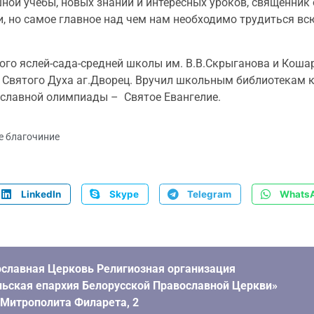
ной учёбы, новых знаний и интересных уроков, священник 
, но самое главное над чем нам необходимо трудиться вс
ого яслей-сада-средней школы им. В.В.Скрыганова и Коша
Святого Духа аг.Дворец. Вручил школьным библиотекам к
вославной олимпиады – Святое Евангелие.
е благочиние
LinkedIn
Skype
Telegram
Whats
славная Церковь Религиозная организация
ьская епархия Белорусской Православной Церкви»
. Митрополита Филарета, 2