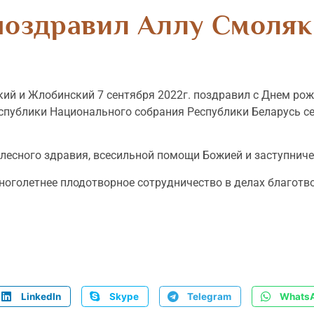
поздравил Аллу Смоляк
ий и Жлобинский 7 сентября 2022г. поздравил с Днем ро
еспублики Национального собрания Республики Беларусь с
елесного здравия, всесильной помощи Божией и заступнич
ноголетнее плодотворное сотрудничество в делах благот
LinkedIn
Skype
Telegram
Whats