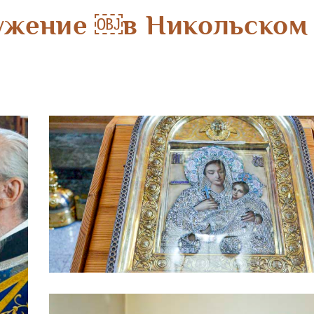
лужение ￼в Никольско