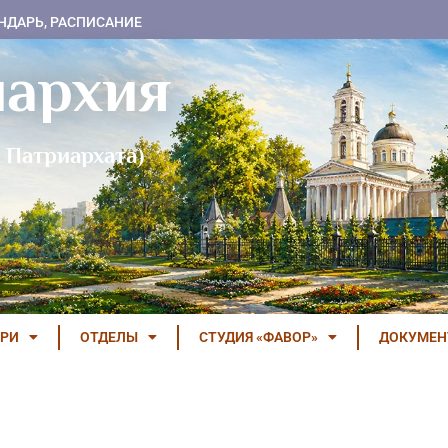
НДАРЬ, РАСПИСАНИЕ
пархия
 Патриархата)
РИ
ОТДЕЛЫ
СТУДИЯ «ФАВОР»
ДОКУМЕ