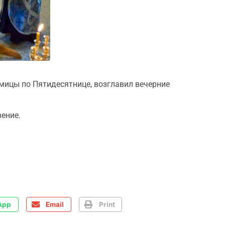
дмицы по Пятидесятнице, возглавил вечерние
ение.
App
Email
Print