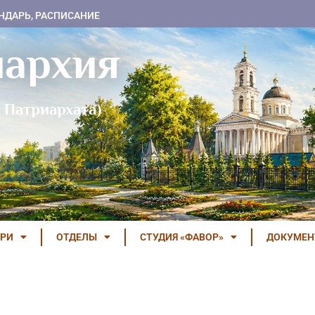
НДАРЬ, РАСПИСАНИЕ
пархия
 Патриархата)
РИ
ОТДЕЛЫ
СТУДИЯ «ФАВОР»
ДОКУМЕ