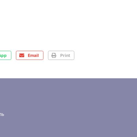
App
Email
Print
ль