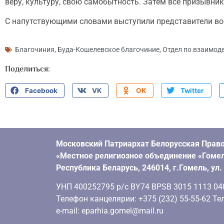
веру, культуру, свою самобытность. Затем все призывни
С напутствующими словами выступили представители вое
Благочиния
,
Буда-Кошелевское благочиние
,
Отдел по взаимод
Поделиться:
Facebook
VK
OK
Twitter
Московский Патриархат Белорусская Право
«Местное религиозное объединение «Гомел
Республика Беларусь, 246014, г.Гомель, ул
УНП 400252795 р/с BY74 BPSB 3015 1113 0401
Телефон канцелярии: +375 (232) 55-55-62 Тел
e-mail: eparhia.gomel@mail.ru