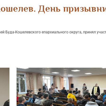
ошелев. День призывн
вей Буда-Кошелевского епархиального округа, принял учас