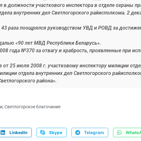
ал в должности участкового инспектора в отделе охраны 
дела внутренних дел Светлогорского райисполкома. 2 дек
в 43 раза поощрялся руководством УВД и РОВД за достиже
далью «90 лет МВД Республики Беларусь».
008 года №370 за отвагу и храбрость, проявленные при и
в от 25 июля 2008 г. участковому инспектору милиции отд
милиции отдела внутренних дел Светлогорского райиспол
ветлогорского района».
ми
,
Светлогорское благочиние
LinkedIn
Skype
Telegram
Whats