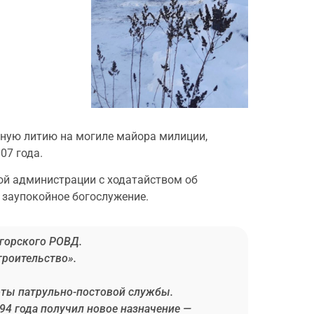
йную литию на могиле майора милиции,
07 года.
ной администрации с ходатайством об
 заупокойное богослужение.
огорского РОВД.
троительство».
роты патрульно-постовой службы.
94 года получил новое назначение —