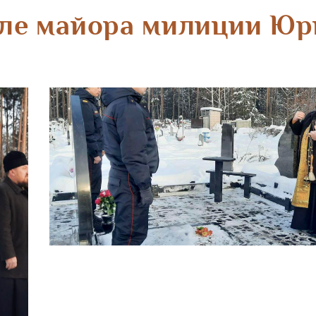
иле майора милиции Юр