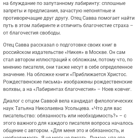
на блуждание по запутанному лабиринту: сплошные
запреты и предписания, зачастую непонятные и
противоречащие друг другу. Отец Савва помогает найти
путь в этом лабиринте и отличить благочестие страха –
от благочестия свободы.
Отец Савва рассказал о подготовке своих книг в
российском издательстве «Никея» в Москве. Он сам
стал автором иллюстраций к обложкам, потому что, по
мнению писателя, они также несут в себе определенное
значение. На обложке книги «Приближается Христос.
Рождественские письма» изображены рождественские
волхвы, а на «Лабиринтах благочестия» – Ноев ковчег.
Диалог с отцом Саввой вела кандидат филологических
наук Татьяна Николаевна Усольцева. «Что для вас
писательство: обязанность или необходимость?» – с
этого важного для каждого писателя вопроса началось
общение с автором. «Для меня это и обязанность, и
необходимость. Я не могу не писать. Думаю, что это