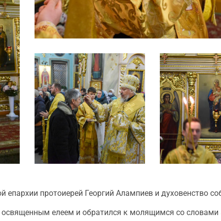
 епархии протоиерей Георгий Алампиев и духовенство со
 освященным елеем и обратился к молящимся со словами