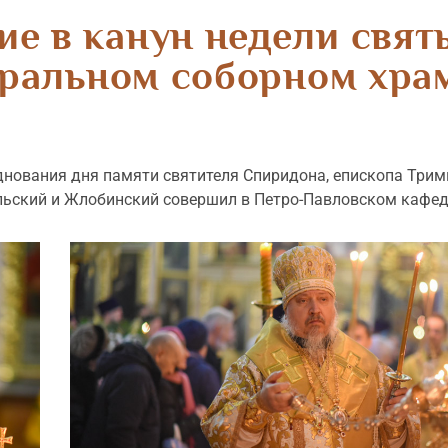
е в канун недели свят
ральном соборном хра
днования дня памяти святителя Спиридона, епископа Трим
льский и Жлобинский совершил в Петро-Павловском кафед