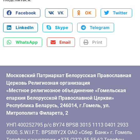
Facebook
VK
OK
Twitter
LinkedIn
Skype
Telegram
WhatsApp
Email
Print
Московский Патриархат Белорусская Православная
Церковь Религиозная организация
«Местное религиозное объединение «Гомельская
епархия Белорусской Православной Церкви»
Республика Беларусь, 246014, г.Гомель, ул.
Митрополита Филарета, 2
УНП 400252795 р/с BY74 BPSB 3015 1113 0401 2933
0000, S.W.I.F.T.: BPSBBY2X ОАО «Сбер Банк» г. Гомель
Телефон канцелярии: +375 (232) 55-55-62 Телефон