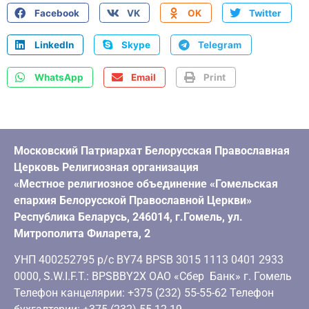
Facebook
VK
OK
Twitter
LinkedIn
Skype
Telegram
WhatsApp
Email
Print
Московский Патриархат Белорусская Православная
Церковь Религиозная организация
«Местное религиозное объединение «Гомельская
епархия Белорусской Православной Церкви»
Республика Беларусь, 246014, г.Гомель, ул.
Митрополита Филарета, 2
УНП 400252795 р/с BY74 BPSB 3015 1113 0401 2933
0000, S.W.I.F.T.: BPSBBY2X ОАО «Сбер Банк» г. Гомель
Телефон канцелярии: +375 (232) 55-55-62 Телефон