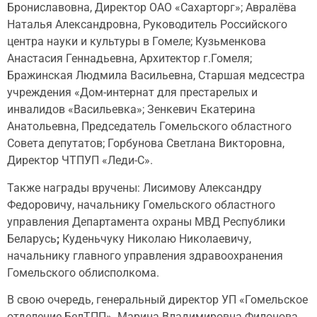
Брониславовна, Директор ОАО «Сахарторг»; Авралёва
Наталья Александровна, Руководитель Российского
центра науки и культуры в Гомеле; Кузьменкова
Анастасия Геннадьевна, Архитектор г.Гомеля;
Бражинская Людмила Васильевна, Старшая медсестра
учреждения «Дом-интернат для престарелых и
инвалидов «Васильевка»; Зенкевич Екатерина
Анатольевна, Председатель Гомельского областного
Совета депутатов; Горбунова Светлана Викторовна,
Директор ЧТПУП «Леди-С».
Также награды вручены: Лисимову Александру
Федоровичу, начальнику Гомельского областного
управления Департамента охраны МВД Республики
Беларусь
;
Куденьчуку Николаю Николаевичу,
начальнику главного управления здравоохранения
Гомельского облисполкома.
В свою очередь, генеральный директор УП «Гомельское
отделение БелТПП» Марина Владимировна Филонова