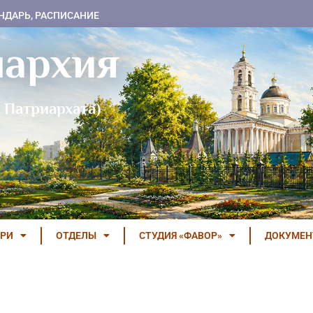
НДАРЬ, РАСПИСАНИЕ
пархия
 Патриархата)
РИ
ОТДЕЛЫ
СТУДИЯ «ФАВОР»
ДОКУМЕ