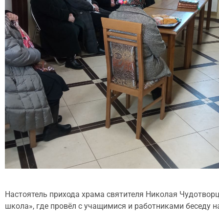
Настоятель прихода храма святителя Николая Чудотворц
школа», где провёл с учащимися и работниками беседу н