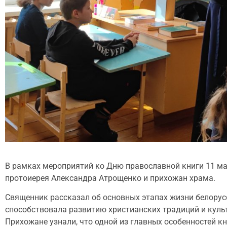
В рамках мероприятий ко Дню православной книги 11 ма
протоиерея Александра Атрощенко и прихожан храма
Священник рассказал об основных этапах жизни белорусс
способствовала развитию христианских традиций и куль
Прихожане узнали, что одной из главных особенностей 