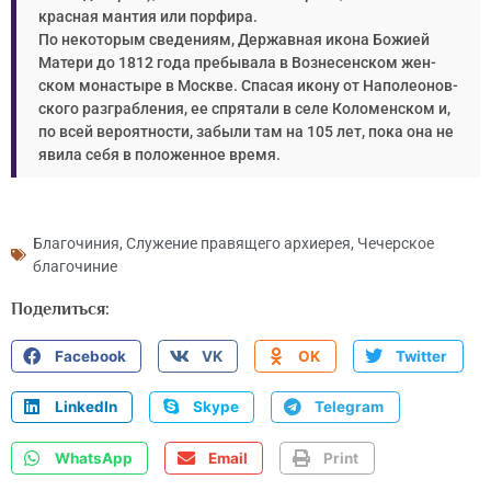
крас­ная ман­тия или пор­фи­ра.
По неко­то­рым све­де­ни­ям, Дер­жав­ная ико­на Бо­жи­ей
Ма­те­ри до 1812 го­да пре­бы­ва­ла в Воз­не­сен­ском жен­
ском мо­на­сты­ре в Москве. Спа­сая ико­ну от На­по­лео­нов­
ско­го раз­граб­ле­ния, ее спря­та­ли в се­ле Ко­ло­мен­ском и,
по всей ве­ро­ят­но­сти, за­бы­ли там на 105 лет, по­ка она не
яви­ла се­бя в по­ло­жен­ное вре­мя.
Благочиния
,
Служение правящего архиерея
,
Чечерское
благочиние
Поделиться:
Facebook
VK
OK
Twitter
LinkedIn
Skype
Telegram
WhatsApp
Email
Print