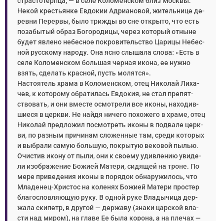
стра­сто­терп­ца, — в се­ле Ко­ло­мен­ском близ Моск­вы.
Некой кре­стьян­ке Ев­до­кии Адри­а­но­вой, жи­тель­ни­це де­
рев­ни Пе­ре­рвы, бы­ло три­жды во сне от­кры­то, что есть
по­за­бы­тый об­раз Бо­го­ро­ди­цы, через ко­то­рый от­ныне
бу­дет яв­ле­но небес­ное по­кро­ви­тель­ство Ца­ри­цы Небес­
ной рус­ско­му на­ро­ду. Она яс­но слы­ша­ла сло­ва: «Есть в
се­ле Ко­ло­мен­ском боль­шая чер­ная ико­на, ее нуж­но
взять, сде­лать крас­ной, пусть мо­лят­ся».
На­сто­я­тель хра­ма в Ко­ло­мен­ском, отец Ни­ко­лай Ли­ха­
чев, к ко­то­ро­му об­ра­ти­лась Ев­до­кия, не стал пре­пят­
ство­вать, и они вме­сте осмот­ре­ли все ико­ны, на­хо­див­
ши­е­ся в церк­ви. Не най­дя ни­че­го по­хо­же­го в хра­ме, отец
Ни­ко­лай пред­ло­жил по­смот­реть ико­ны в под­ва­ле церк­
ви, по раз­ным при­чи­нам сло­жен­ные там, сре­ди ко­то­рых
и вы­бра­ли са­мую боль­шую, по­кры­тую ве­ко­вой пы­лью.
Очи­стив ико­ну от пы­ли, они к сво­е­му удив­ле­нию уви­де­
ли изо­бра­же­ние Бо­жи­ей Ма­те­ри, си­дя­щей на троне. По
ме­ре при­ве­де­ния ико­ны в по­ря­док об­на­ру­жи­лось, что
Мла­де­нец-Хри­стос на ко­ле­нях Бо­жи­ей Ма­те­ри про­стер
бла­го­слов­ля­ю­щую ру­ку. В од­ной ру­ке Вла­ды­чи­ца дер­
жа­ла ски­петр, в дру­гой — дер­жа­ву (зна­ки цар­ской вла­
сти над ми­ром), на гла­ве Ее бы­ла ко­ро­на, а на пле­чах —