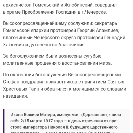
архиепископ Гомельский и Жлобинский, совершил
в храме Преображения Господня в г.Чечерске.
Высокопреосвященнейшему сослужили: секретарь
Гомельской епархии протоиерей Георгий Алампиев,
благочинный Чечерского округа протоиерей Геннадий
Хаткевич и духовенство благочиния.
За богослужением были вознесены сугубые
молитвенные прошения о восстановлении мира.
По окончании богослужения Высокопреосвященный
Стефан поздравил причастников с принятием Святых
Христовых Таин и обратился к молящимся со словами
назидания.
Ико­на Бо­жи­ей Ма­те­ри, име­ну­е­мая «Дер­жав­ная», яви­ла
се­бя 2/15 мар­та 1917 го­да — в день от­ре­че­ния от пре­
сто­ла им­пе­ра­то­ра Ни­ко­лая II, бу­ду­ще­го цар­ствен­но­го