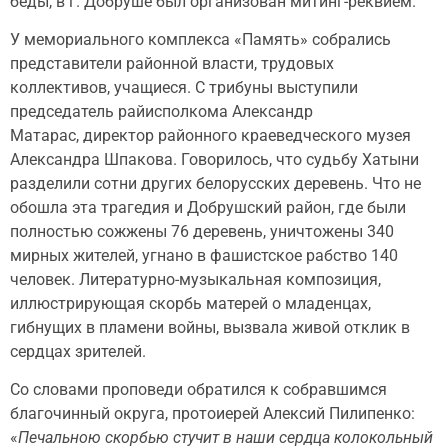
беды, в г. Добруше был организован митинг-реквием.
У мемориального комплекса «Память» собрались
представители районной власти, трудовых
коллективов, учащиеся. С трибуны выступили
председатель райисполкома Александр
Матарас, директор районного краеведческого музея
Александра Шпакова. Говорилось, что судьбу Хатыни
разделили сотни других белорусских деревень. Что не
обошла эта трагедия и Добрушский район, где были
полностью сожжены 76 деревень, уничтожены 340
мирных жителей, угнано в фашистское рабство 140
человек. Литературно-музыкальная композиция,
иллюстрирующая скорбь матерей о младенцах,
гибнущих в пламени войны, вызвала живой отклик в
сердцах зрителей.
Со словами проповеди обратился к собравшимся
благочинный округа, протоиерей Алексий Пилипенко:
«
Печальною скорбью стучит в наши сердца колокольный