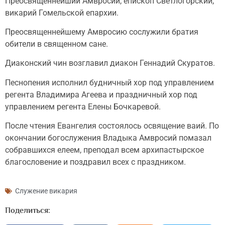
Преосвященнейший Амвросий, епископ Светлогорский,
викарий Гомельской епархии.
Преосвященнейшему Амвросию сослужили братия
обители в священном сане.
Диаконский чин возглавил диакон Геннадий Скуратов.
Песнопения исполнил будничный хор под управлением
регента Владимира Агеева и праздничный хор под
управлением регента Елены Бочкаревой.
После чтения Евангелия состоялось освящение ваий. По
окончании богослужения Владыка Амвросий помазал
собравшихся елеем, преподал всем архипастырское
благословение и поздравил всех с праздником.
Служение викария
Поделиться: