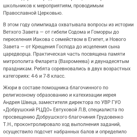
школьников к мероприятиям, проводимым
Православной Церковью.
В этом году олимпиада охватывала вопросы из истории
Ветхого Завета — от гибели Содома и Гоморры до
переселения Иакова с семейством в Египет, и Нового
Завета — от Крещения Господа до исцеления сына
царедворца. Практическая часть посвящена памяти
митрополита Филарета (Вахромеева) и двунадесятым
праздникам. Ребята соревновались в двух возрастных
категориях: 4-6 и 7-8 класс.
Жюри в составе помощника благочинного по
религиозному образованию и катехизации иерея
Андрея Швеца, заместителя директора по УВР ГУО
«Добрушский РЦДО» Евтуховой Л.В, специалиста по
просвещению Добрушского благочиния Грудовенко
Т.Н., проконтролировало ход выполнения заданий,
осуществило подсчет набранных балов и определило