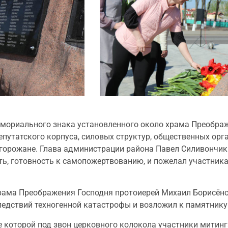
емориального знака установленного около храма Преобра
епутатского корпуса, силовых структур, общественных орг
 горожане. Глава администрации района Павел Силивончи
ть, готовность к самопожертвованию, и пожелал участника
рама Преображения Господня протоиерей Михаил Борисёно
ледствий техногенной катастрофы и возложил к памятнику
е которой под звон церковного колокола участники митин