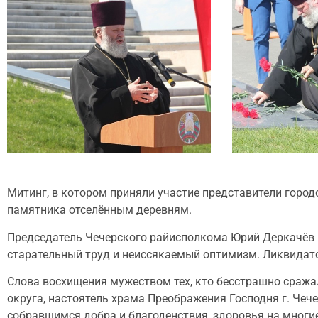
Митинг, в котором приняли участие представители город
памятника отселённым деревням.
Председатель Чечерского райисполкома Юрий Деркачёв п
старательный труд и неиссякаемый оптимизм. Ликвидат
Слова восхищения мужеством тех, кто бесстрашно сража
округа, настоятель храма Преображения Господня г. Чеч
собравшимся добра и благоденствия, здоровья на многие