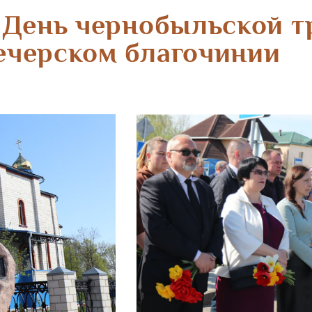
День чернобыльской т
ечерском благочинии