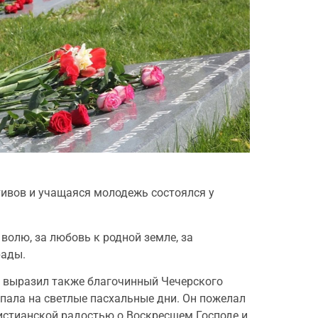
тивов и учащаяся молодежь состоялся у
олю, за любовь к родной земле, за
рады.
– выразил также благочинный Чечерского
ыпала на светлые пасхальные дни. Он пожелал
ристианской радостью о Воскресшем Господе и