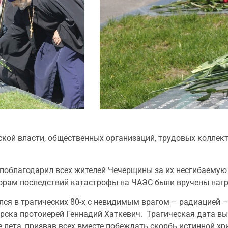
ской власти, общественных организаций, трудовых коллек
облагодарил всех жителей Чечерщины за их несгибаемую в
орам последствий катастрофы на ЧАЭС были вручены наг
лся в трагических 80-х с невидимым врагом – радиацией 
ерска протоиерей Геннадий Хаткевич. Трагическая дата в
 лета, призвав всех вместе побеждать скорбь истинной х