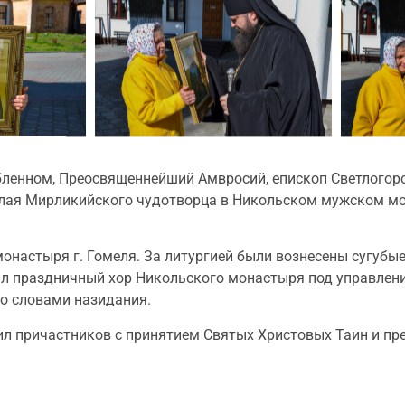
бленном, Преосвященнейший Амвросий, епископ Светлогорс
олая Мирликийского чудотворца в Никольском мужском мон
онастыря г. Гомеля. За литургией были вознесены сугубы
л праздничный хор Никольского монастыря под управлени
о словами назидания.
л причастников с принятием Святых Христовых Таин и пре