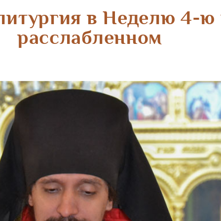
итургия в Неделю 4-ю 
расслабленном