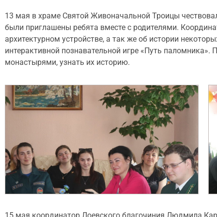
13 мая в храме Святой Живоначальной Троицы чествовал
были приглашены ребята вместе с родителями. Координ
архитектурном устройстве, а так же об истории некотор
интерактивной познавательной игре «Путь паломника». 
монастырями, узнать их историю.
15 мая координатор Лоевского благочиния Людмила Карп