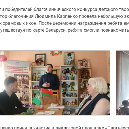
и победителей благочиннического конкурса детского твор
атор благочиния Людмила Карпенко провела небольшую экс
ых храмовых икон. После церемонии награждения ребята вм
Путешествуя по карте Беларуси, ребята смогли познакоми
енко приняла участие в диалоговой площадке «Партнерст