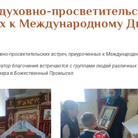
духовно-просветительс
х к Международному Д
овно-просветительских встреч, приуроченных к Международн
атор благочиния встречаются с группами людей различных 
и вера в Божественный Промысел.