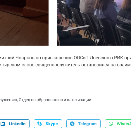
имитрий Чварков по приглашению ООСиТ Лоевского РИК пр
астырском слове священнослужитель остановился на взаим
служению
,
Отдел по образованию и катехизации
LinkedIn
Skype
Telegram
Whats