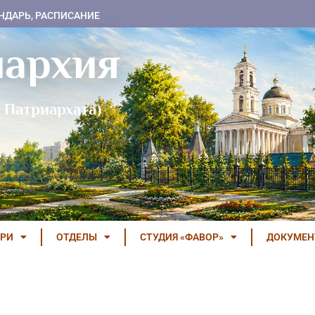
НДАРЬ, РАСПИСАНИЕ
пархия
 Патриархата)
РИ
ОТДЕЛЫ
СТУДИЯ «ФАВОР»
ДОКУМЕ