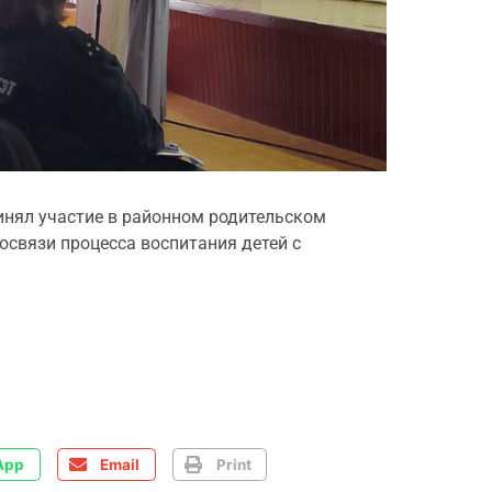
инял участие в районном родительском
освязи процесса воспитания детей с
App
Email
Print