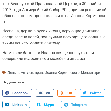
тых Бе­ло­рус­ской Пра­во­слав­ной Церк­ви, а 30 но­яб­ря
2017 го­да Ар­хи­ерей­ский Со­бор РПЦ при­нял ре­ше­ние об
об­ще­цер­ков­ном про­слав­ле­нии от­ца Иоан­на Кор­мян­ско­
го.
Неспеша, держа в руках иконы, верующие двигались
среди зелени полей, под лучами восходящего солнца, с
тихим пением молитв святому.
На могиле батюшки Иоанна священнослужители
совершили водосвятный молебен и акафист.
День памяти св. прав. Иоанна Кормянского
,
Монастыри
Поделиться:
Facebook
VK
OK
Twitter
LinkedIn
Skype
Telegram