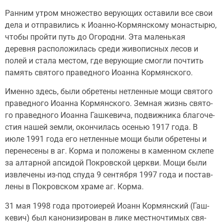
Ранним утром множество верующих оставили все свои
дела и отправились к Иоанно-Кормянскому монастырю,
чтобы пройти путь до Огородни. Эта маленькая
деревня расположилась среди живописных лесов и
полей и стала местом, где верующие смогли почтить
память святого праведного Иоанна Кормянского.
Именно здесь, были обретены нетленные мощи святого
праведного Иоанна Кормянского. Зем­ная жизнь свя­то­
го пра­вед­но­го Иоан­на Гаш­ке­ви­ча, по­движ­ни­ка бла­го­че­
стия на­шей зем­ли, окон­чи­лась осе­нью 1917 го­да. В
июле 1991 го­да его нетлен­ные мо­щи бы­ли об­ре­те­ны и
пе­ре­не­се­ны в аг. Кор­ма и по­ло­же­ны в ка­мен­ном скле­пе
за ал­тар­ной ап­си­дой По­кров­ской церк­ви. Мощи были
извлечены из-под спу­да 9 сен­тяб­ря 1997 го­да и по­став­
ле­ны в По­кров­ском хра­ме аг. Кор­ма.
31 мая 1998 го­да про­то­и­е­рей Иоанн Кор­мян­ский (Гаш­
ке­вич) был ка­но­ни­зи­ро­ван в ли­ке мест­но­чти­мых свя­