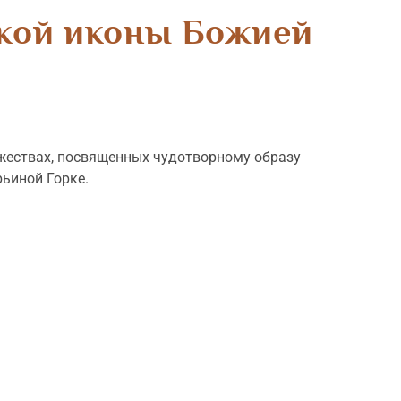
ской иконы Божией
жествах, посвященных чудотворному образу
ьиной Горке.