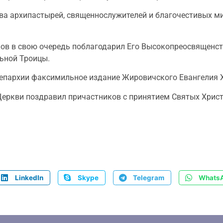
а архипастырей, священнослужителей и благочестивых ми
ов в свою очередь поблагодарил Его Высокопреосвященств
ьной Троицы.
епархии факсимильное издание Жировичского Евангелия X
Церкви поздравил причастников с принятием Святых Христ
LinkedIn
Skype
Telegram
Whats