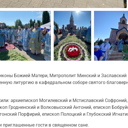
 иконы Божией Матери, Митрополит Минский и Заславский 
нную литургию в кафедральном соборе святого благоверн
ли: архиепископ Могилевский и Мстиславский Софроний, 
коп Гродненский и Волковысский Антоний, епископ Бобруй
онский Порфирий, епископ Полоцкий и Глубокский Игнатий
 приглашенные гости в священном сане.