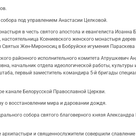
ов.
 собора под управлением Анастасии Целковой.
настыря в честь святого апостола и евангелиста Иоанна
 настоятельница Ксениевского женского монастыря дерев
я Cвятых Жен-Мироносиц в Бобруйске игумения Параскева 
ского районного исполнительного комитета Атрушкевич А
вна, начальник отдела идеологической работы, культуры 
штаба, первый заместитель командира 5-й бригады специ
be канале Белорусской Православной Церкви.
ву о восстановлении мира и даровании дождя.
рального собора святого благоверного князя Александра 
 архипастыри и священнослужители совершили славление 