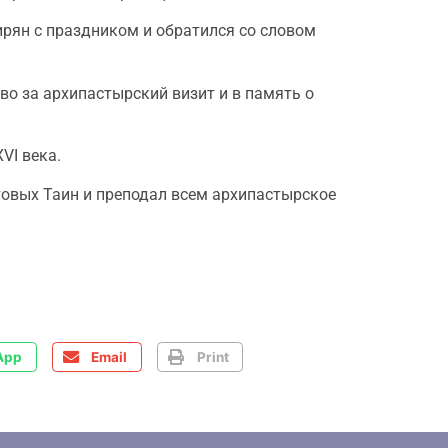
рян с праздником и обратился со словом
о за архипастырский визит и в память о
VI века.
овых Таин и преподал всем архипастырское
App
Email
Print