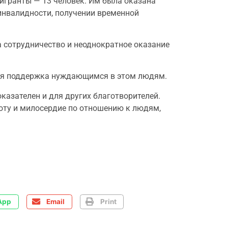
мигранты — 13 человек. Им была оказана
инвалидности, получении временной
 сотрудничество и неоднократное оказание
мая поддержка нуждающимся в этом людям.
казателен и для других благотворителей.
боту и милосердие по отношению к людям,
App
Email
Print