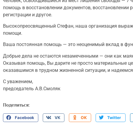
человек, освободившиеся из мест лишения свободы — 7 ч
помощь в восстановлении документов, восстановлении р
регистрации и другое.
Высокопреосвященный Стефан, наша организация выража
помощи.
Ваша постоянная помощь — это неоценимый вклад в фун
Добрые дела не остаются незамеченными — они как маяки
Оказывая помощь, Вы дарите не просто материальные цен
оказавшимся в трудном жизненной ситуации, и надеемся
С уважением,
председатель А.В.Смоляк
Поделиться:
Facebook
VK
OK
Twitter