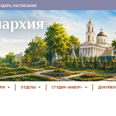
НДАРЬ, РАСПИСАНИЕ
пархия
 Патриархата)
РИ
ОТДЕЛЫ
СТУДИЯ «ФАВОР»
ДОКУМЕ