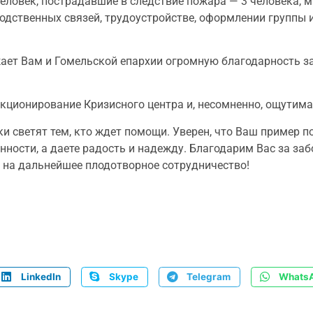
еловек, пострадавшие в следствие пожара — 3 человека, 
одственных связей, трудоустройстве, оформлении группы 
ет Вам и Гомельской епархии огромную благодарность за
кционирование Кризисного центра и, несомненно, ощути
 светят тем, кто ждет помощи. Уверен, что Ваш пример по
ности, а даете радость и надежду. Благодарим Вас за за
 на дальнейшее плодотворное сотрудничество!
LinkedIn
Skype
Telegram
Whats