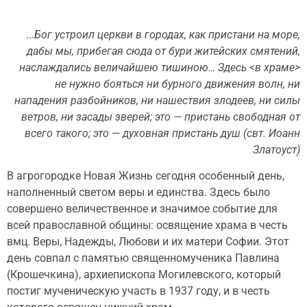
..
.Бог устроил церкви в городах, как пристани на море,
дабы мы, прибегая сюда от бури житейских смятений,
наслаждались величайшею тишиною… Здесь <в храме>
не нужно бояться ни бурного движения волн, ни
нападения разбойников, ни нашествия злодеев, ни силы
ветров, ни засады зверей; это — пристань свободная от
всего такого; это — духовная пристань душ (свт. Иоанн
Златоуст)
В
агрогородке Новая Жизнь сегодня особенный день,
наполненный светом веры и единства. Здесь было
совершено величественное и значимое событие для
всей православной общины: освящение храма в честь
вмц. Веры, Надежды, Любови и их матери Софии. Этот
день совпал с памятью священномученика Павлина
(Крошечкина), архиепископа Могилевского, который
постиг мученическую участь в 1937 году, и в честь